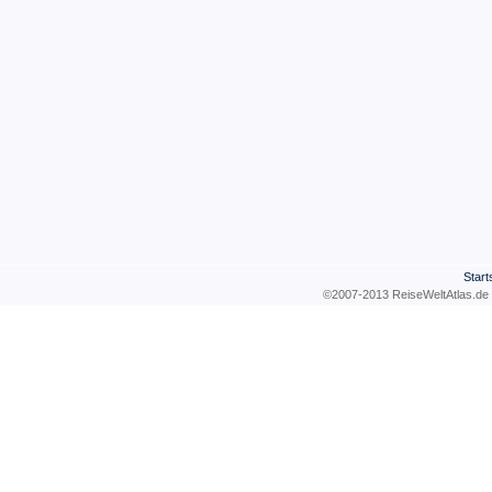
Start
©2007-2013 ReiseWeltAtla