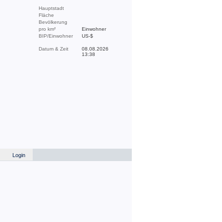
Hauptstadt
Fläche
Bevölkerung
pro km²
Einwohner
BIP/Einwohner
US-$
Datum & Zeit
08.08.2026
13:38
Login