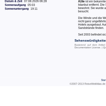
Datum & Zeit
07.08.2026 06:28
Åžile
ist ein bekannt
Istanbul entfernt. Die
Sonnenaufgang
05:03
bewohnt. Sie wurde 
Sonnenuntergang
19:11
besucht.
Die Winde und die W
nicht ganz ungefährl
Hotels ausgebaut. Au
Sandstrände finden.
Seit 2003 befindet si
Sehenswürdigkeite
Basierend auf dem Artike
Documentation License
. |
Qu
Star
©2007-2013 ReiseWeltAtla