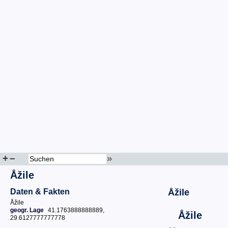
+
–
»
Åžile
Daten & Fakten
Åžile
Åžile
geogr. Lage
41.1763888888889,
Åžile
29.6127777777778