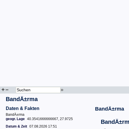
+
–
»
BandÄ±rma
Daten & Fakten
BandÄ±rma
BandÄ±rma
geogr. Lage
40.3541666666667, 27.9725
BandÄ±r
Datum & Zeit
07.08.2026 17:51