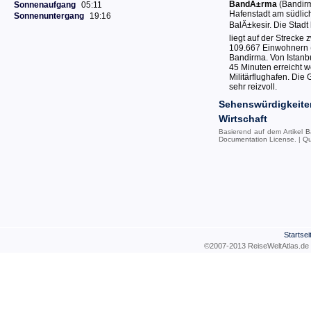
BandÄ±rma
(Bandirm
Sonnenaufgang
05:11
Hafenstadt am südli
Sonnenuntergang
19:16
BalÄ±kesir. Die Stadt 
liegt auf der Strecke 
109.667 Einwohnern (
Bandirma. Von Istanbu
45 Minuten erreicht w
Militärflughafen. Di
sehr reizvoll.
Sehenswürdigkeite
Wirtschaft
Basierend auf dem Artikel
B
Documentation License
. |
Qu
Startsei
©2007-2013 ReiseWeltAtla