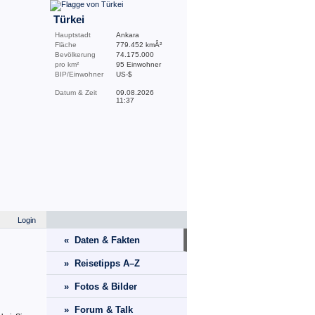
Türkei
Hauptstadt
Ankara
Fläche
779.452 kmÂ²
Bevölkerung
74.175.000
pro km²
95 Einwohner
BIP/Einwohner
US-$
Datum & Zeit
09.08.2026
11:37
Login
« Daten & Fakten
» Reisetipps A–Z
» Fotos & Bilder
» Forum & Talk