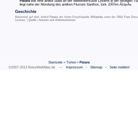
Patara
war eine antike Stadt an der Mittelmeerküste Lykiens in der heutigen Tür
liegt nahe der Mündung des antiken Flusses Xanthos, türk.
EÅŸen Ã‡ayÄ±
.
Geschichte
Basierend auf dem Artikel
Patara
der freien Enzyklopädie
Wikipedia
unter der
GNU Free Docu
License
. |
Quelle
|
Autoren und Artikelversionen
Startseite
>
Türkei
>
Patara
©2007-2013 ReiseWeltAtlas.de —
Impressum
–
Sitemap
–
Seite melden!