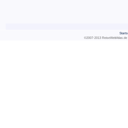
Starts
©2007-2013 ReiseWeltAtla