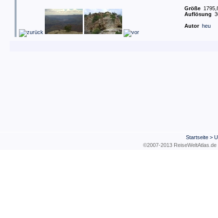
Größe
1795,8
Auflösung
3
Autor
heu
Startseite
>
U
©2007-2013 ReiseWeltAtla