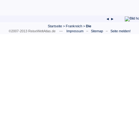
◄ ►
Startseite
>
Frankreich
>
Die
©2007-2013 ReiseWeltAtlas.de —
Impressum
–
Sitemap
–
Seite melden!