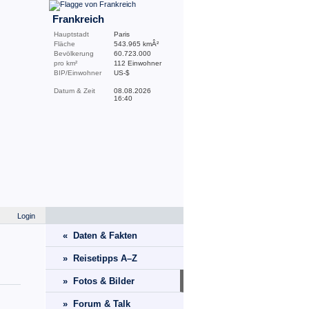
Frankreich
Hauptstadt
Paris
Fläche
543.965 kmÂ²
Bevölkerung
60.723.000
pro km²
112 Einwohner
BIP/Einwohner
US-$
Datum & Zeit
08.08.2026
16:40
Login
« Daten & Fakten
» Reisetipps A–Z
» Fotos & Bilder
» Forum & Talk