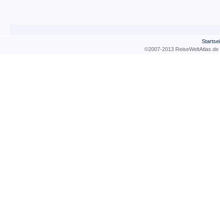
Startsei
©2007-2013 ReiseWeltAtla