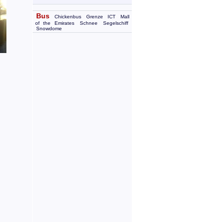
Bus
Chickenbus
Grenze
ICT
Mall
of the Emirates
Schnee
Segelschiff
Snowdome