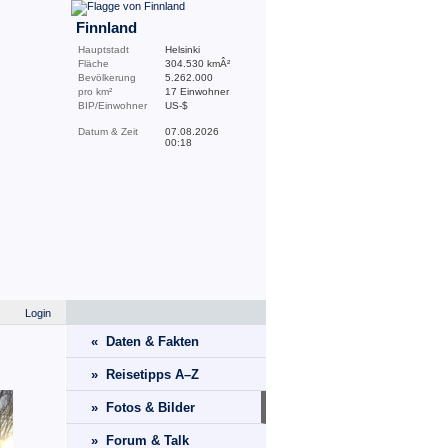
Finnland
Hauptstadt
Helsinki
Fläche
304.530 kmÂ²
Bevölkerung
5.262.000
pro km²
17 Einwohner
BIP/Einwohner
US-$
Datum & Zeit
07.08.2026
00:18
Login
« Daten & Fakten
» Reisetipps A–Z
» Fotos & Bilder
» Forum & Talk