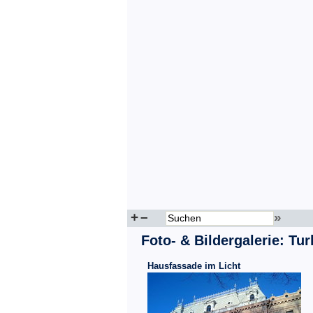
+
–
»
Foto- & Bildergalerie: Tu
Hausfassade im Licht