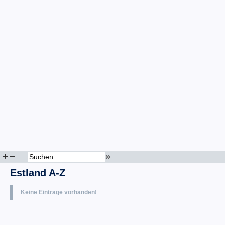
+
–
»
Estland A-Z
Keine Einträge vorhanden!