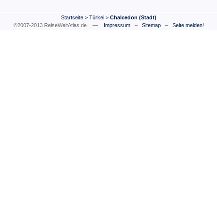
Startseite
>
Türkei
>
Chalcedon (Stadt)
©2007-2013 ReiseWeltAtlas.de —
Impressum
–
Sitemap
–
Seite melden!