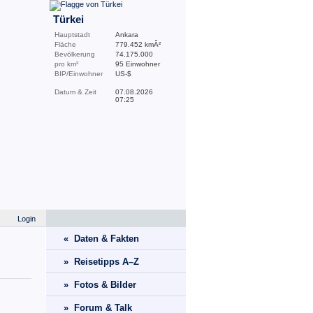
Türkei
Hauptstadt
Ankara
Fläche
779.452 kmÂ²
Bevölkerung
74.175.000
pro km²
95 Einwohner
BIP/Einwohner
US-$
Datum & Zeit
07.08.2026
07:25
Login
« Daten & Fakten
» Reisetipps A–Z
» Fotos & Bilder
» Forum & Talk