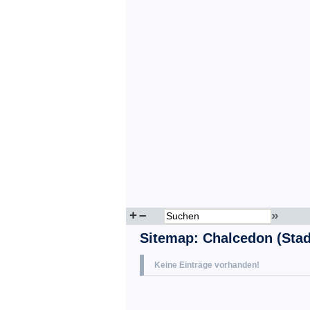
+
–
»
Sitemap
:
Chalcedon (Stad
Keine Einträge vorhanden!