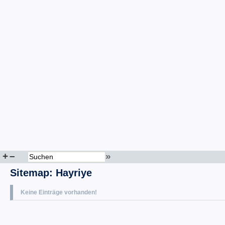
+
–
»
Sitemap
:
Hayriye
Keine Einträge vorhanden!