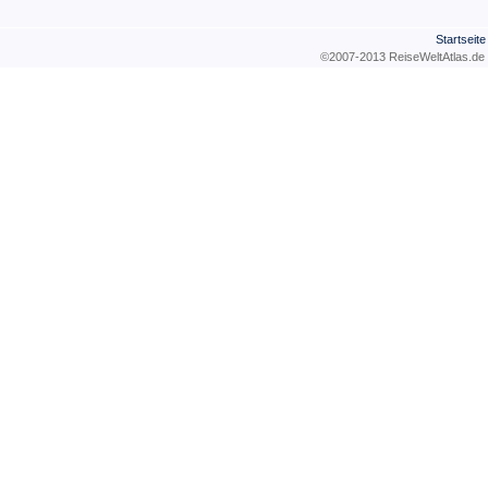
Startseite
©2007-2013 ReiseWeltAtla