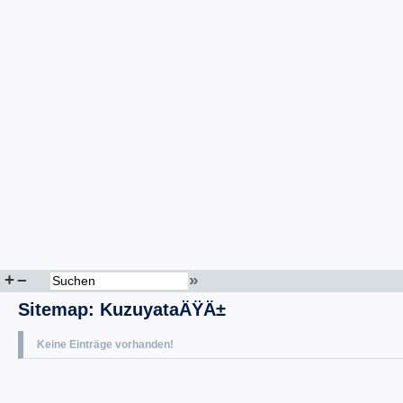
+
–
»
Sitemap
:
KuzuyataÄŸÄ±
Keine Einträge vorhanden!