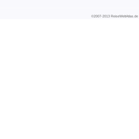
©2007-2013 ReiseWeltAtla