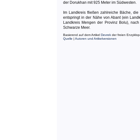
der Dorukhan mit 925 Meter im Südwesten.
Im Landkreis fließen zahlreiche Bäche, die
entspringt in der Nähe von Abant (ein Land
Landkreis Mengen der Provinz Bolu), nach
Schwarze Meer.
Basierend auf dem Artikel
Devrek
der freien Enzyklo
Quelle
|
Autoren und Artikelversionen