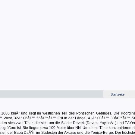
Startseite
 1080 kmÂ² und liegt im westlichen Teil des Pontischen Gebirges. Die Koordin
€™ West, 32Â° 06â€™ 55â€™â€™ Ost in der Länge, 41Â° 00â€™ 30â€™â€™ Sü
n sich zwei Täler, die sich um die Städte Devrek (Devrek YaylasÄ±) und EÄŸer
s größere ist. Sie liegen etwa 100 Meter über NN. Um diese Täler konzentrieren s
ten der Baba DaÄŸi, im Südosten der Akcasu und die Yenice-Berge. Der höchste 