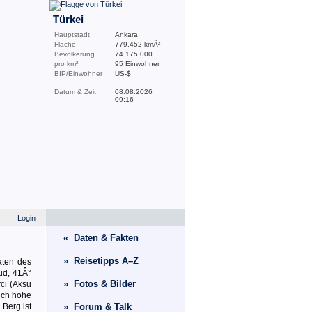
Türkei
Hauptstadt
Ankara
Fläche
779.452 kmÂ²
Bevölkerung
74.175.000
pro km²
95 Einwohner
BIP/Einwohner
US-$
Datum & Zeit
08.08.2026
09:16
Login
« Daten & Fakten
» Reisetipps A–Z
aten des
d, 41Â°
» Fotos & Bilder
ci (Aksu
ich hohe
Berg ist
» Forum & Talk