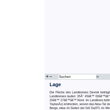
+
–
»
Lage
Die Fläche des Landkreises Devrek beträgt
Landkreises lauten: 35Â° 45â€™ 00â€™â
20â€™ 27â€™â€™ Nord. Im Landkreis befinde
YaylasÄ±) erstrecken, wovon das Aksu-Tal da
Berge, etwa im Süden der Göl DaÄŸi, im Wes