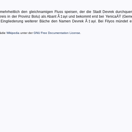
 mehrheitlich den gleichnamigen Fluss speisen, der die Stadt Devrek durchquert
kreis in der Provinz Bolu) als Abant Ã‡ayi und bekommt erst bei YenicaÄŸ (Gem
 Eingliederung weiterer Bäche den Namen Devrek Ã‡ayi. Bei Filyos mündet e
pädie
Wikipedia
unter der
GNU Free Documentation License
.