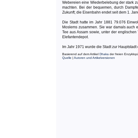
Webereien eine Wiederbelebung der stark zu
machten. Bei der bequemen, durch Dampfer
Zukunft; die Eisenbahn endet seit dem 1. J
Die Stadt hatte im Jahr 1881 79.076 Einwoh
Moslems zusammen. Sie war damals auch ein
Tee aus Assam sowie, unter der englischen 
Elefantendepot.
Im Jahr 1971 wurde die Stadt zur Hauptstad
Basierend auf dem Artikel
Dhaka
der freien Enzyklop
Quelle
|
Autoren und Artikelversionen