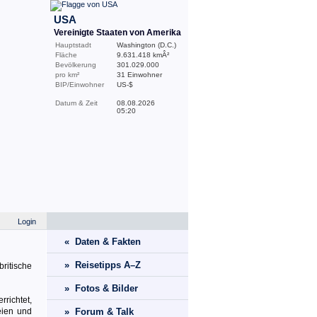
USA
Vereinigte Staaten von Amerika
Hauptstadt
Washington (D.C.)
Fläche
9.631.418 kmÂ²
Bevölkerung
301.029.000
pro km²
31 Einwohner
BIP/Einwohner
US-$
Datum & Zeit
08.08.2026
05:20
Login
« Daten & Fakten
» Reisetipps A–Z
britische
» Fotos & Bilder
richtet,
eien und
» Forum & Talk