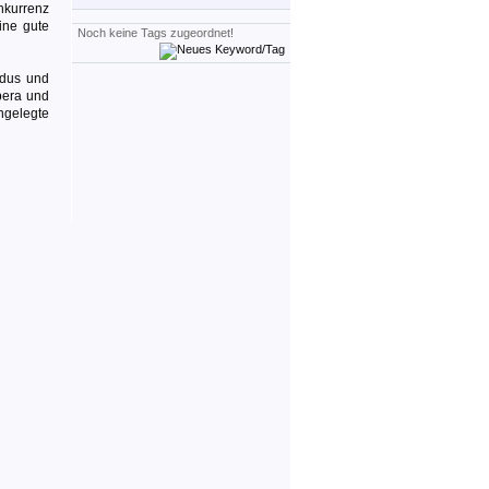
nkurrenz
ine gute
Noch keine Tags zugeordnet!
ndus und
pera und
ngelegte