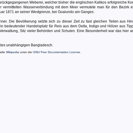
rückgegangenen Weberei, welcher bisher die englischen Kalikos erfolgreiche Ko
 vermittelten Wasserverbindung mit dem Meer vermutete man für den Bezirk e
anuar 1871 an seiner Westgrenze, bei Goalundo am Ganges.
ner. Die Bevölkerung setzte sich zu dieser Zeit zu fast gleichen Teilen aus Hi
 bedeutender Handelsplatz für Reis aus dem Delta, Indigo und Hölzer aus Tip
Verwaltung, Sitz vieler Behörden und Schulen. Eine Besonderheit war das hier a
t des unabhängigen Bangladesch.
ädie
Wikipedia
unter der
GNU Free Documentation License
.