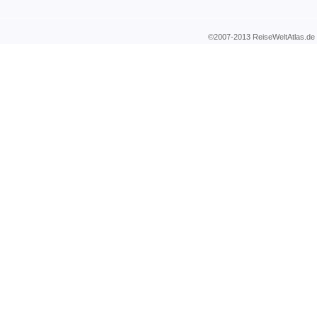
©2007-2013 ReiseWeltAtla