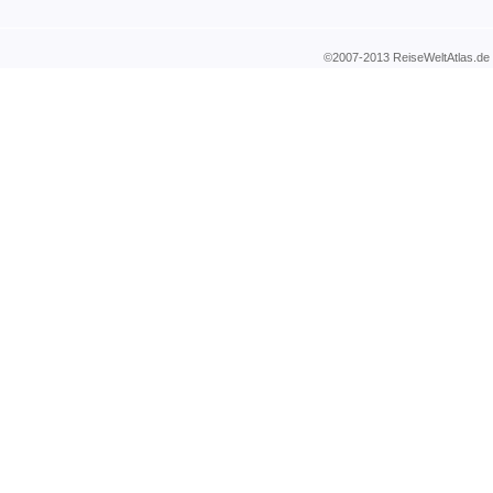
©2007-2013 ReiseWeltAtla