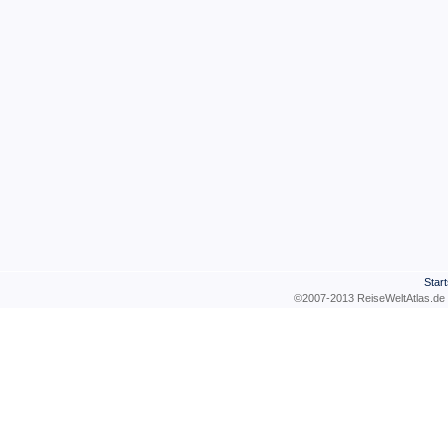
Start
©2007-2013 ReiseWeltAtla