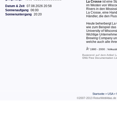
La Crosse
ist eine S
im Westen von Wisco
Datum & Zeit
07.08.2026 20:58
Rivers in den Mississ
Sonnenaufgang
06:00
La Crosse, eine Hand
Sonnenuntergang
20:20
Händler, die den Flus
Heute beherbergt La 
wie zum Beispiel das 
University of Wiscon
Wichtige Unternehmen 
Brewing Company und
welche auch alle ihre
Â¹
1980 - 2000 : Volksz
Basierend auf dem Artikel
L
GNU Free Documentation Li
Startseite
>
USA
>
©2007-2013 ReiseWeltAtla