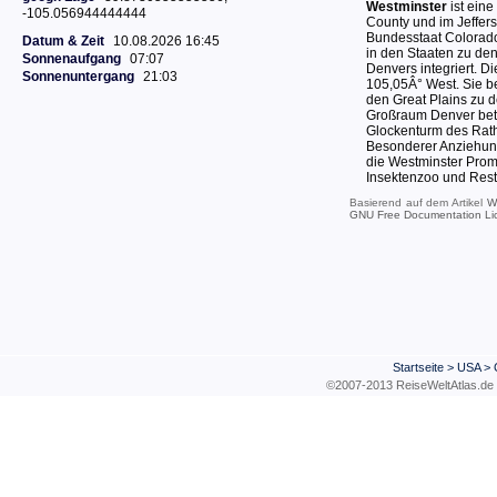
Westminster
ist eine
-105.056944444444
County und im Jeffer
Bundesstaat Colorado,
Datum & Zeit
10.08.2026 16:45
in den Staaten zu den 
Sonnenaufgang
07:07
Denvers integriert. 
Sonnenuntergang
21:03
105,05Â° West. Sie b
den Great Plains zu 
Großraum Denver betr
Glockenturm des Ratha
Besonderer Anziehung
die Westminster Prom
Insektenzoo und Rest
Basierend auf dem Artikel
W
GNU Free Documentation Li
Startseite
>
USA
>
©2007-2013 ReiseWeltAtla