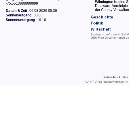
Wilmington
ist eine 
-75.5513888888889
Delaware, Vereinigte 
der County-Verwaltun
Datum & Zeit
06.08.2026 05:36
Sonnenaufgang
05:06
Geschichte
Sonnenuntergang
19:10
Politik
Wirtschaft
Basierend auf dem Artikel
W
GNU Free Documentation Li
Startseite
>
USA
>
©2007-2013 ReiseWeltAtla