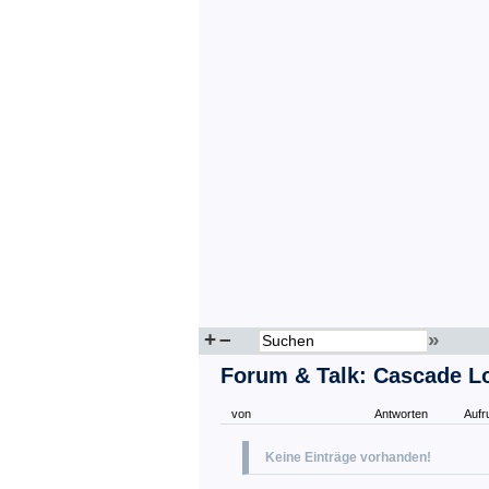
+
–
»
Forum & Talk: Cascade L
von
Antworten
Aufr
Keine Einträge vorhanden!