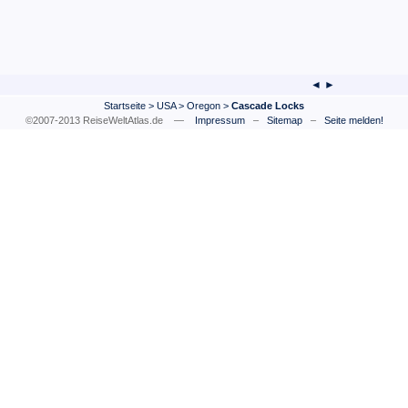
◄ ►
Startseite
>
USA
>
Oregon
>
Cascade Locks
©2007-2013 ReiseWeltAtlas.de —
Impressum
–
Sitemap
–
Seite melden!