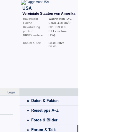
USA
Vereinigte Staaten von Amerika
Hauptstadt
Washington (D.C.)
Fläche
9.631.418 kmÂ²
Bevölkerung
301.029.000
pro km²
31 Einwohner
BIP/Einwohner
US-$
Datum & Zeit
08.08.2026
06:40
Login
« Daten & Fakten
» Reisetipps A–Z
» Fotos & Bilder
» Forum & Talk