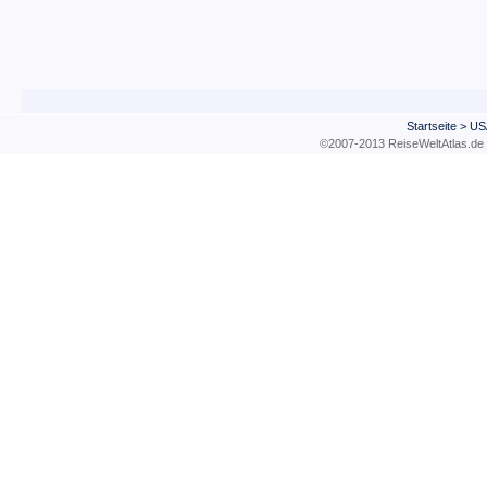
Startseite
>
US
©2007-2013 ReiseWeltAtla