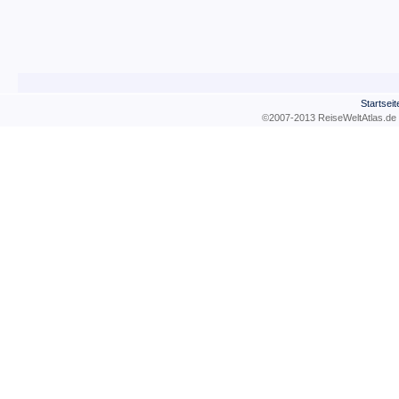
Startseit
©2007-2013 ReiseWeltAtla