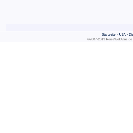
Startseite
>
USA
>
Di
©2007-2013 ReiseWeltAtla