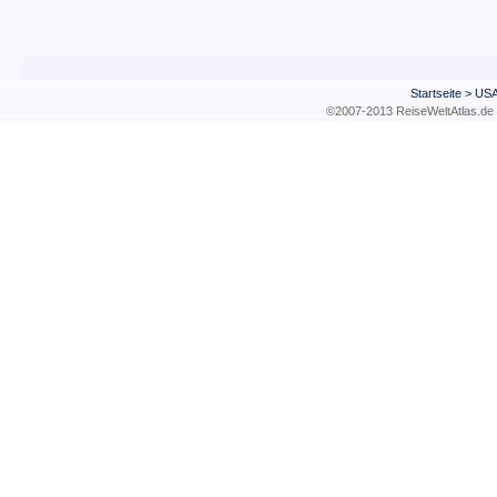
Startseite
>
US
©2007-2013 ReiseWeltAtla