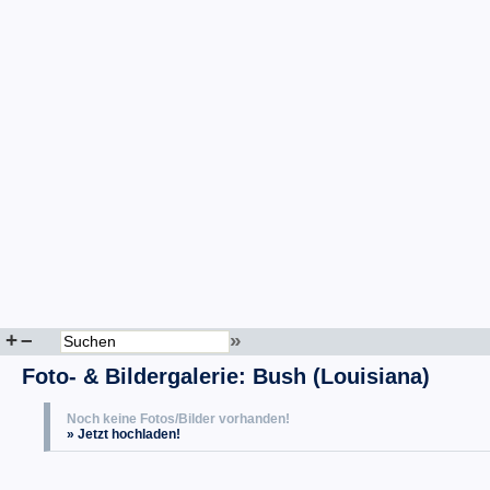
+
–
»
Foto- & Bildergalerie: Bush (Louisiana)
Noch keine Fotos/Bilder vorhanden!
» Jetzt hochladen!