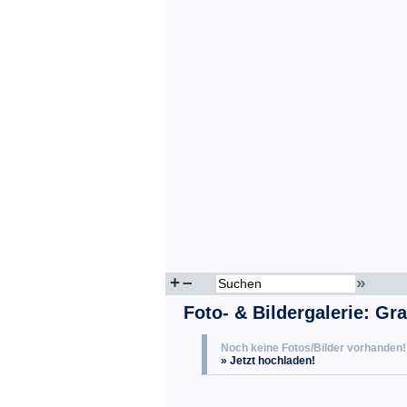
+
–
»
Foto- & Bildergalerie: Gr
Noch keine Fotos/Bilder vorhanden!
» Jetzt hochladen!