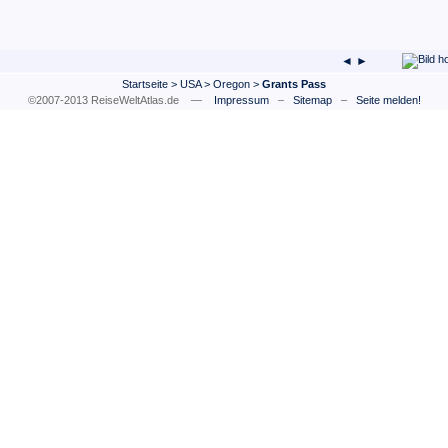
◄ ►
Startseite
>
USA
>
Oregon
>
Grants Pass
©2007-2013 ReiseWeltAtlas.de —
Impressum
–
Sitemap
–
Seite melden!