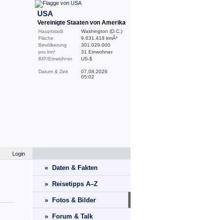
USA
Vereinigte Staaten von Amerika
Hauptstadt
Washington (D.C.)
Fläche
9.631.418 kmÂ²
Bevölkerung
301.029.000
pro km²
31 Einwohner
BIP/Einwohner
US-$
Datum & Zeit
07.08.2026
05:02
Login
« Daten & Fakten
» Reisetipps A–Z
» Fotos & Bilder
» Forum & Talk