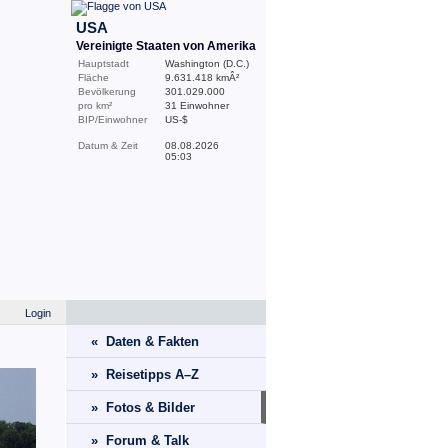
USA
Vereinigte Staaten von Amerika
Hauptstadt
Washington (D.C.)
Fläche
9.631.418 kmÂ²
Bevölkerung
301.029.000
pro km²
31 Einwohner
BIP/Einwohner
US-$
Datum & Zeit
08.08.2026
05:03
Login
« Daten & Fakten
» Reisetipps A–Z
» Fotos & Bilder
» Forum & Talk