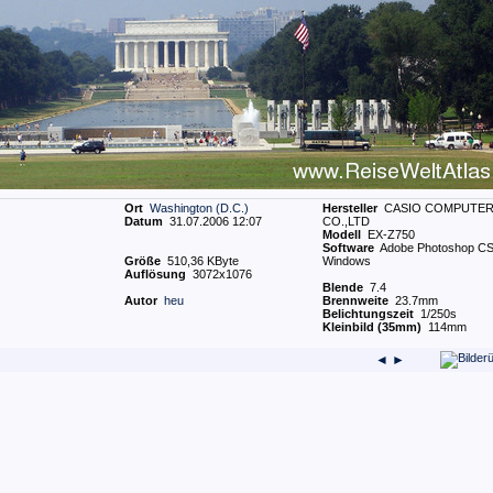
Ort
Washington (D.C.)
Hersteller
CASIO COMPUTE
Datum
31.07.2006 12:07
CO.,LTD
Modell
EX-Z750
Software
Adobe Photoshop C
Größe
510,36 KByte
Windows
Auflösung
3072x1076
Blende
7.4
Autor
heu
Brennweite
23.7mm
Belichtungszeit
1/250s
Kleinbild (35mm)
114mm
◄
►