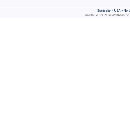
Startseite
>
USA
>
Nort
©2007-2013 ReiseWeltAtla