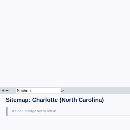
+
–
»
Sitemap
:
Charlotte (North Carolina)
Keine Einträge vorhanden!