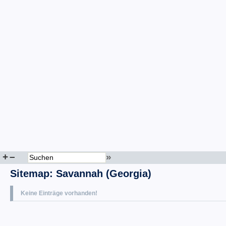
+
–
»
Sitemap
:
Savannah (Georgia)
Keine Einträge vorhanden!