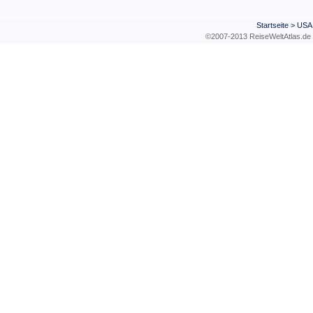
Startseite
>
USA
©2007-2013 ReiseWeltAtla