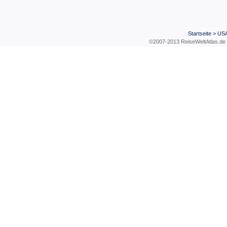
Startseite
>
US
©2007-2013 ReiseWeltAtla