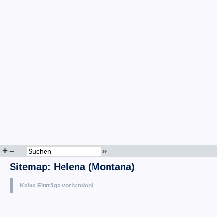
+
–
»
Sitemap
:
Helena (Montana)
Keine Einträge vorhanden!