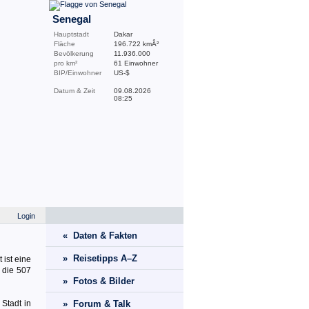
Senegal
Hauptstadt
Dakar
Fläche
196.722 kmÂ²
Bevölkerung
11.936.000
pro km²
61 Einwohner
BIP/Einwohner
US-$
Datum & Zeit
09.08.2026
08:25
Login
« Daten & Fakten
» Reisetipps A–Z
 ist eine
r die 507
» Fotos & Bilder
Stadt in
» Forum & Talk