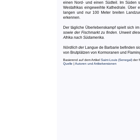
einen Nord- und einen Südteil. Im Süden si
Westafrikas eingeweihte Kathedrale. Über e
langen und nur 100 Meter breiten Landz
erkennen.
Der tägliche Überlebenskampf spielt sich im 
sowie der Fischmarkt zu finden. Unweit dies
Afrika nach Südamerika.
Nördlich der
Langue de Barbarie befinden si
von Brutplätzen von Kormoranen und Flaming
Basierend auf dem Artikel
Saint-Louis (Senegal)
der f
Quelle
|
Autoren und Artikelversionen