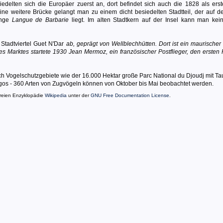
edelten sich die Europäer zuerst an, dort befindet sich auch die 1828 als erst
ine weitere Brücke gelangt man zu einem dicht besiedelten Stadtteil, der auf d
unge
Langue de Barbarie
liegt. Im alten Stadtkern auf der Insel kann man kei
Stadtviertel Guet N'Dar
ab, geprägt von Wellblechhütten. Dort ist ein maurischer
es Marktes startete 1930 Jean Mermoz, ein französischer Postflieger, den ersten 
ch Vogelschutzgebiete wie der 16.000 Hektar große Parc National du Djoudj mit T
os - 360 Arten von Zugvögeln können von Oktober bis Mai beobachtet werden.
reien Enzyklopädie
Wikipedia
unter der
GNU Free Documentation License
.