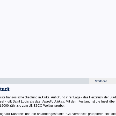
Startseite
tadt
ste französische Siedlung in Afrika. Auf Grund ihrer Lage - das Herzstück der Stadt
sel - gilt Saint Louis als das
Venedig Afrikas
. Mit dem Festland ist die Insel übe
it 2000 zählt sie zum UNESCO-Weltkulturerbe.
Rognard-Kaserne" und die arkandengesäumte "Gouvernance" gruppieren, teilt die 