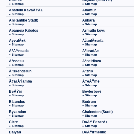
Aizanoi
Akyaka (MuÄŸla)
» Sitemap
» Sitemap
Anadolu KavaÄŸÄ±
Anamur
» Sitemap
» Sitemap
Ani (antike Stadt)
Ankara
» Sitemap
» Sitemap
Apameia Kibotos
Armutlu köyü
» Sitemap
» Sitemap
AyvalÄ±k
ÅžanlÄ±urfa
» Sitemap
» Sitemap
Ä°ÄŸneada
Ä°bradÄ±
» Sitemap
» Sitemap
Ä°ncesu
Ä°ncirliova
» Sitemap
» Sitemap
Ä°skenderun
Ä°znik
» Sitemap
» Sitemap
Ã‡arÅŸamba
Ã‡eÅŸme
» Sitemap
» Sitemap
BeÅŸiri
Beylerbeyi
» Sitemap
» Sitemap
Blaundos
Bodrum
» Sitemap
» Sitemap
Byzantion
Chalcedon (Stadt)
» Sitemap
» Sitemap
Cizre
DaÄŸ PazarÄ±
» Sitemap
» Sitemap
Dalyan
DeÄŸirmenlik