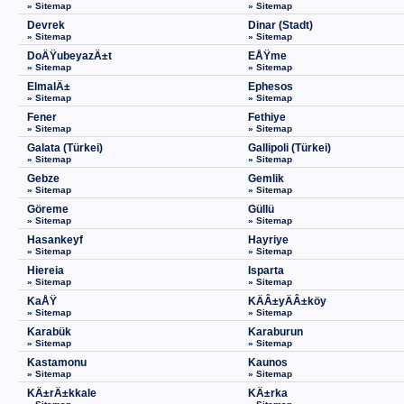
» Sitemap
» Sitemap
Devrek
Dinar (Stadt)
» Sitemap
» Sitemap
DoÄŸubeyazÄ±t
EÅŸme
» Sitemap
» Sitemap
ElmalÄ±
Ephesos
» Sitemap
» Sitemap
Fener
Fethiye
» Sitemap
» Sitemap
Galata (Türkei)
Gallipoli (Türkei)
» Sitemap
» Sitemap
Gebze
Gemlik
» Sitemap
» Sitemap
Göreme
Güllü
» Sitemap
» Sitemap
Hasankeyf
Hayriye
» Sitemap
» Sitemap
Hiereia
Isparta
» Sitemap
» Sitemap
KaÅŸ
KÄÂ±yÄÂ±köy
» Sitemap
» Sitemap
Karabük
Karaburun
» Sitemap
» Sitemap
Kastamonu
Kaunos
» Sitemap
» Sitemap
KÄ±rÄ±kkale
KÄ±rka