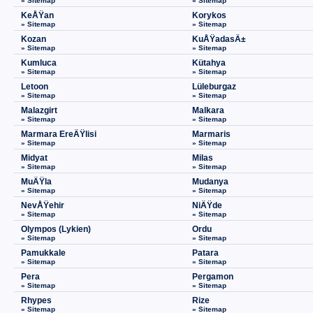
» Sitemap
» Sitemap
KeÅŸan
Korykos
» Sitemap
» Sitemap
Kozan
KuÅŸadasÄ±
» Sitemap
» Sitemap
Kumluca
Kütahya
» Sitemap
» Sitemap
Letoon
Lüleburgaz
» Sitemap
» Sitemap
Malazgirt
Malkara
» Sitemap
» Sitemap
Marmara EreÄŸlisi
Marmaris
» Sitemap
» Sitemap
Midyat
Milas
» Sitemap
» Sitemap
MuÄŸla
Mudanya
» Sitemap
» Sitemap
NevÅŸehir
NiÄŸde
» Sitemap
» Sitemap
Olympos (Lykien)
Ordu
» Sitemap
» Sitemap
Pamukkale
Patara
» Sitemap
» Sitemap
Pera
Pergamon
» Sitemap
» Sitemap
Rhypes
Rize
» Sitemap
» Sitemap