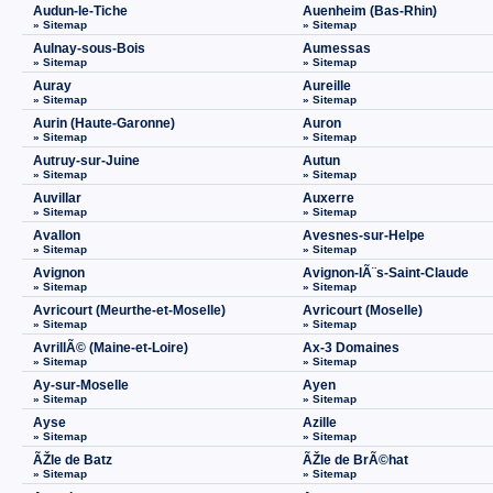
Audun-le-Tiche
Auenheim (Bas-Rhin)
» Sitemap
» Sitemap
Aulnay-sous-Bois
Aumessas
» Sitemap
» Sitemap
Auray
Aureille
» Sitemap
» Sitemap
Aurin (Haute-Garonne)
Auron
» Sitemap
» Sitemap
Autruy-sur-Juine
Autun
» Sitemap
» Sitemap
Auvillar
Auxerre
» Sitemap
» Sitemap
Avallon
Avesnes-sur-Helpe
» Sitemap
» Sitemap
Avignon
Avignon-lÃ¨s-Saint-Claude
» Sitemap
» Sitemap
Avricourt (Meurthe-et-Moselle)
Avricourt (Moselle)
» Sitemap
» Sitemap
AvrillÃ© (Maine-et-Loire)
Ax-3 Domaines
» Sitemap
» Sitemap
Ay-sur-Moselle
Ayen
» Sitemap
» Sitemap
Ayse
Azille
» Sitemap
» Sitemap
ÃŽle de Batz
ÃŽle de BrÃ©hat
» Sitemap
» Sitemap