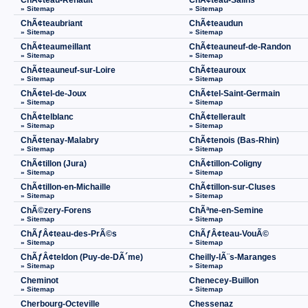
ChÃ¢teau-Renault
ChÃ¢teau-Salins
» Sitemap
» Sitemap
ChÃ¢teaubriant
ChÃ¢teaudun
» Sitemap
» Sitemap
ChÃ¢teaumeillant
ChÃ¢teauneuf-de-Randon
» Sitemap
» Sitemap
ChÃ¢teauneuf-sur-Loire
ChÃ¢teauroux
» Sitemap
» Sitemap
ChÃ¢tel-de-Joux
ChÃ¢tel-Saint-Germain
» Sitemap
» Sitemap
ChÃ¢telblanc
ChÃ¢tellerault
» Sitemap
» Sitemap
ChÃ¢tenay-Malabry
ChÃ¢tenois (Bas-Rhin)
» Sitemap
» Sitemap
ChÃ¢tillon (Jura)
ChÃ¢tillon-Coligny
» Sitemap
» Sitemap
ChÃ¢tillon-en-Michaille
ChÃ¢tillon-sur-Cluses
» Sitemap
» Sitemap
ChÃ©zery-Forens
ChÃªne-en-Semine
» Sitemap
» Sitemap
ChÃƒÂ¢teau-des-PrÃ©s
ChÃƒÂ¢teau-VouÃ©
» Sitemap
» Sitemap
ChÃƒÂ¢teldon (Puy-de-DÃ´me)
Cheilly-lÃ¨s-Maranges
» Sitemap
» Sitemap
Cheminot
Chenecey-Buillon
» Sitemap
» Sitemap
Cherbourg-Octeville
Chessenaz