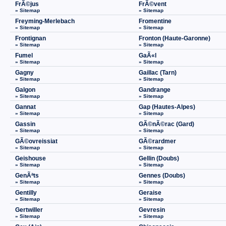
FrÃ©jus
FrÃ©vent
» Sitemap
» Sitemap
Freyming-Merlebach
Fromentine
» Sitemap
» Sitemap
Frontignan
Fronton (Haute-Garonne)
» Sitemap
» Sitemap
Fumel
GaÃ«l
» Sitemap
» Sitemap
Gagny
Gaillac (Tarn)
» Sitemap
» Sitemap
Galgon
Gandrange
» Sitemap
» Sitemap
Gannat
Gap (Hautes-Alpes)
» Sitemap
» Sitemap
Gassin
GÃ©nÃ©rac (Gard)
» Sitemap
» Sitemap
GÃ©ovreissiat
GÃ©rardmer
» Sitemap
» Sitemap
Geishouse
Gellin (Doubs)
» Sitemap
» Sitemap
GenÃªts
Gennes (Doubs)
» Sitemap
» Sitemap
Gentilly
Geraise
» Sitemap
» Sitemap
Gertwiller
Gevresin
» Sitemap
» Sitemap