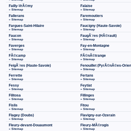
Failly-VrÃ©my
Falaise
» Sitemap
» Sitemap
Fallerans
Faremoutiers
» Sitemap
» Sitemap
Fargues-Saint-Hilaire
Faucigny (Haute-Savoie)
» Sitemap
» Sitemap
Faucon
FaugÃ¨res (HÃ©rault)
» Sitemap
» Sitemap
Faverges
Fay-en-Montagne
» Sitemap
» Sitemap
FÃ©camp
FÃ©nÃ©trange
» Sitemap
» Sitemap
FeigÃ¨res (Haute-Savoie)
Fenouillet (PyrÃ©nÃ©es-Orien
» Sitemap
» Sitemap
Ferrette
Fertans
» Sitemap
» Sitemap
Fessy
Feytiat
» Sitemap
» Sitemap
Filitosa
Fillinges
» Sitemap
» Sitemap
Fislis
Fitou
» Sitemap
» Sitemap
Flagey (Doubs)
Flavigny-sur-Ozerain
» Sitemap
» Sitemap
Fleury-devant-Douaumont
Fleury-MÃ©rogis
» Sitemap
» Sitemap