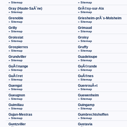
» Sitemap
» Sitemap
Gray (Haute-SaÃ´ne)
GrÃ©sy-sur-Aix
» Sitemap
» Sitemap
Grenoble
Griesheim-prÃ¨s-Molsheim
» Sitemap
» Sitemap
Grilly
Grimaud
» Sitemap
» Sitemap
Groissiat
Groisy
» Sitemap
» Sitemap
Grospierres
Gruffy
» Sitemap
» Sitemap
Grundviller
Guadeloupe
» Sitemap
» Sitemap
GuÃ©nange
GuÃ©rande
» Sitemap
» Sitemap
GuÃ©ret
GuÃ®nes
» Sitemap
» Sitemap
Guengat
GuenrouÃ«t
» Sitemap
» Sitemap
Gueugnon
Guewenheim
» Sitemap
» Sitemap
Guimiliau
Guingamp
» Sitemap
» Sitemap
Gujan-Mestras
Gumbrechtshoffen
» Sitemap
» Sitemap
Guntzviller
Gustavia