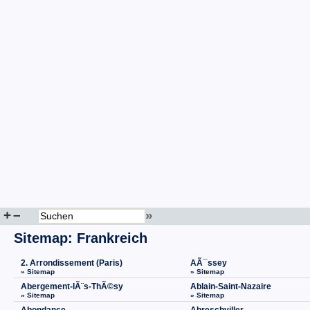
+
–
»
Sitemap
:
Frankreich
2. Arrondissement (Paris)
AÃ¯ssey
» Sitemap
» Sitemap
Abergement-lÃ¨s-ThÃ©sy
Ablain-Saint-Nazaire
» Sitemap
» Sitemap