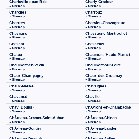
Charleville-sous-Bois
Charly-Oradour
» Sitemap
» Sitemap
Charolles
Charroux
» Sitemap
» Sitemap
Chartres
Charvieu-Chavagneux
» Sitemap
» Sitemap
Chasnans
Chassagne-Montrachet
» Sitemap
» Sitemap
Chassal
Chasselas
» Sitemap
» Sitemap
Chatou
Chaumont (Haute-Marne)
» Sitemap
» Sitemap
Chaumont-en-Vexin
Chaumont-sur-Loire
» Sitemap
» Sitemap
Chaux-Champagny
Chaux-des-Crotenay
» Sitemap
» Sitemap
Chaux-Neuve
Chavaignes
» Sitemap
» Sitemap
Chavanod
Chaville
» Sitemap
» Sitemap
Chay (Doubs)
ChÃ¢lons-en-Champagne
» Sitemap
» Sitemap
ChÃ¢teau-Arnoux-Saint-Auban
ChÃ¢teau-Chinon
» Sitemap
» Sitemap
ChÃ¢teau-Gontier
ChÃ¢teau-Landon
» Sitemap
» Sitemap