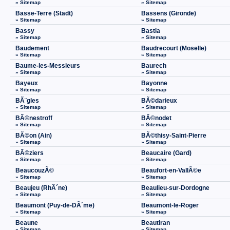
» Sitemap
» Sitemap
Basse-Terre (Stadt)
Bassens (Gironde)
» Sitemap
» Sitemap
Bassy
Bastia
» Sitemap
» Sitemap
Baudement
Baudrecourt (Moselle)
» Sitemap
» Sitemap
Baume-les-Messieurs
Baurech
» Sitemap
» Sitemap
Bayeux
Bayonne
» Sitemap
» Sitemap
BÃ¨gles
BÃ©darieux
» Sitemap
» Sitemap
BÃ©nestroff
BÃ©nodet
» Sitemap
» Sitemap
BÃ©on (Ain)
BÃ©thisy-Saint-Pierre
» Sitemap
» Sitemap
BÃ©ziers
Beaucaire (Gard)
» Sitemap
» Sitemap
BeaucouzÃ©
Beaufort-en-VallÃ©e
» Sitemap
» Sitemap
Beaujeu (RhÃ´ne)
Beaulieu-sur-Dordogne
» Sitemap
» Sitemap
Beaumont (Puy-de-DÃ´me)
Beaumont-le-Roger
» Sitemap
» Sitemap
Beaune
Beautiran
» Sitemap
» Sitemap