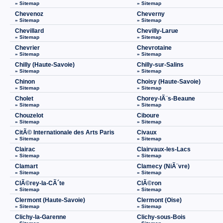
» Sitemap
» Sitemap
Chevenoz
Cheverny
» Sitemap
» Sitemap
Chevillard
Chevilly-Larue
» Sitemap
» Sitemap
Chevrier
Chevrotaine
» Sitemap
» Sitemap
Chilly (Haute-Savoie)
Chilly-sur-Salins
» Sitemap
» Sitemap
Chinon
Choisy (Haute-Savoie)
» Sitemap
» Sitemap
Cholet
Chorey-lÃ¨s-Beaune
» Sitemap
» Sitemap
Chouzelot
Ciboure
» Sitemap
» Sitemap
CitÃ© Internationale des Arts Paris
Civaux
» Sitemap
» Sitemap
Clairac
Clairvaux-les-Lacs
» Sitemap
» Sitemap
Clamart
Clamecy (NiÃ¨vre)
» Sitemap
» Sitemap
ClÃ©rey-la-CÃ´te
ClÃ©ron
» Sitemap
» Sitemap
Clermont (Haute-Savoie)
Clermont (Oise)
» Sitemap
» Sitemap
Clichy-la-Garenne
Clichy-sous-Bois