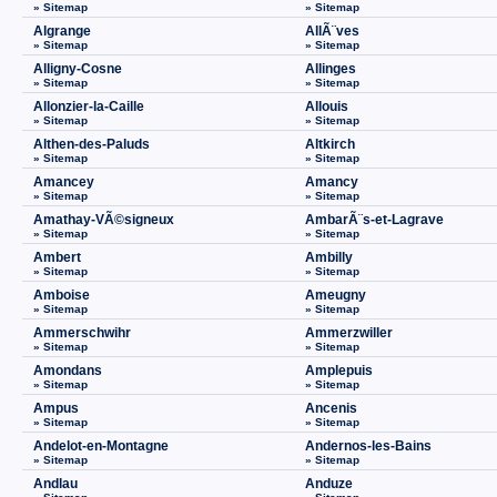
» Sitemap
» Sitemap
Algrange
AllÃ¨ves
» Sitemap
» Sitemap
Alligny-Cosne
Allinges
» Sitemap
» Sitemap
Allonzier-la-Caille
Allouis
» Sitemap
» Sitemap
Althen-des-Paluds
Altkirch
» Sitemap
» Sitemap
Amancey
Amancy
» Sitemap
» Sitemap
Amathay-VÃ©signeux
AmbarÃ¨s-et-Lagrave
» Sitemap
» Sitemap
Ambert
Ambilly
» Sitemap
» Sitemap
Amboise
Ameugny
» Sitemap
» Sitemap
Ammerschwihr
Ammerzwiller
» Sitemap
» Sitemap
Amondans
Amplepuis
» Sitemap
» Sitemap
Ampus
Ancenis
» Sitemap
» Sitemap
Andelot-en-Montagne
Andernos-les-Bains
» Sitemap
» Sitemap
Andlau
Anduze