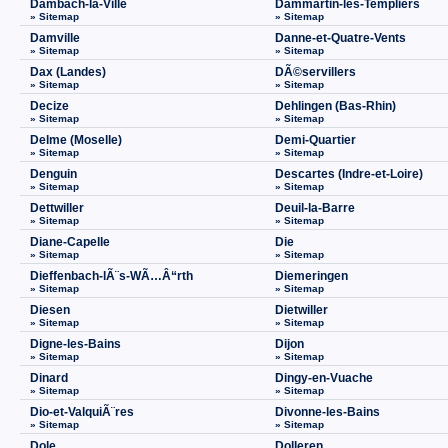
Dambach-la-Ville
Dammartin-les-Templiers
» Sitemap
» Sitemap
Damville
Danne-et-Quatre-Vents
» Sitemap
» Sitemap
Dax (Landes)
DÃ©servillers
» Sitemap
» Sitemap
Decize
Dehlingen (Bas-Rhin)
» Sitemap
» Sitemap
Delme (Moselle)
Demi-Quartier
» Sitemap
» Sitemap
Denguin
Descartes (Indre-et-Loire)
» Sitemap
» Sitemap
Dettwiller
Deuil-la-Barre
» Sitemap
» Sitemap
Diane-Capelle
Die
» Sitemap
» Sitemap
Dieffenbach-lÃ¨s-WÃ…Â“rth
Diemeringen
» Sitemap
» Sitemap
Diesen
Dietwiller
» Sitemap
» Sitemap
Digne-les-Bains
Dijon
» Sitemap
» Sitemap
Dinard
Dingy-en-Vuache
» Sitemap
» Sitemap
Dio-et-ValquiÃ¨res
Divonne-les-Bains
» Sitemap
» Sitemap
Dole
Dolleren