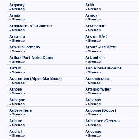
Argonay
Arith
» Sitemap
» Sitemap
Armix
Armoy
» Sitemap
» Sitemap
Arnouville-lÃ¨s-Gonesse
Arraincourt
» Sitemap
» Sitemap
Arriance
Ars-en-RÃ©
» Sitemap
» Sitemap
Ars-sur-Formans
Arsure-Arsurette
» Sitemap
» Sitemap
Arthaz-Pont-Notre-Dame
Artzenheim
» Sitemap
» Sitemap
Asfeld
AsniÃ¨res-sur-Seine
» Sitemap
» Sitemap
Aspremont (Alpes-Maritimes)
Assenoncourt
» Sitemap
» Sitemap
Athose
Attenschwiller
» Sitemap
» Sitemap
Aubagne
Aubenas
» Sitemap
» Sitemap
Aubervilliers
Aubonne (Doubs)
» Sitemap
» Sitemap
Aubure
Aubusson (Creuse)
» Sitemap
» Sitemap
Auchel
Audenge
» Sitemap
» Sitemap