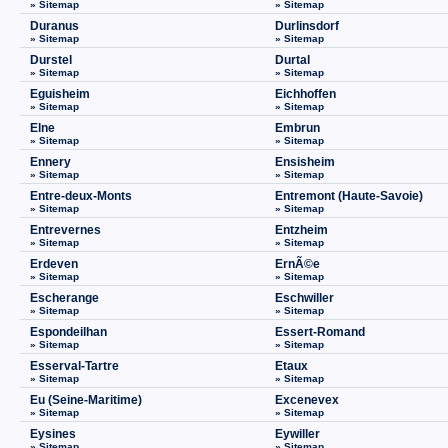
» Sitemap
» Sitemap
Duranus
Durlinsdorf
» Sitemap
» Sitemap
Durstel
Durtal
» Sitemap
» Sitemap
Eguisheim
Eichhoffen
» Sitemap
» Sitemap
Elne
Embrun
» Sitemap
» Sitemap
Ennery
Ensisheim
» Sitemap
» Sitemap
Entre-deux-Monts
Entremont (Haute-Savoie)
» Sitemap
» Sitemap
Entrevernes
Entzheim
» Sitemap
» Sitemap
Erdeven
ErnÃ©e
» Sitemap
» Sitemap
Escherange
Eschwiller
» Sitemap
» Sitemap
Espondeilhan
Essert-Romand
» Sitemap
» Sitemap
Esserval-Tartre
Etaux
» Sitemap
» Sitemap
Eu (Seine-Maritime)
Excenevex
» Sitemap
» Sitemap
Eysines
Eywiller
» Sitemap
» Sitemap