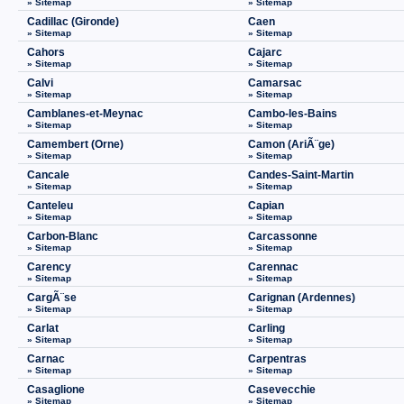
» Sitemap
» Sitemap
Cadillac (Gironde)
Caen
» Sitemap
» Sitemap
Cahors
Cajarc
» Sitemap
» Sitemap
Calvi
Camarsac
» Sitemap
» Sitemap
Camblanes-et-Meynac
Cambo-les-Bains
» Sitemap
» Sitemap
Camembert (Orne)
Camon (AriÃ¨ge)
» Sitemap
» Sitemap
Cancale
Candes-Saint-Martin
» Sitemap
» Sitemap
Canteleu
Capian
» Sitemap
» Sitemap
Carbon-Blanc
Carcassonne
» Sitemap
» Sitemap
Carency
Carennac
» Sitemap
» Sitemap
CargÃ¨se
Carignan (Ardennes)
» Sitemap
» Sitemap
Carlat
Carling
» Sitemap
» Sitemap
Carnac
Carpentras
» Sitemap
» Sitemap
Casaglione
Casevecchie
» Sitemap
» Sitemap