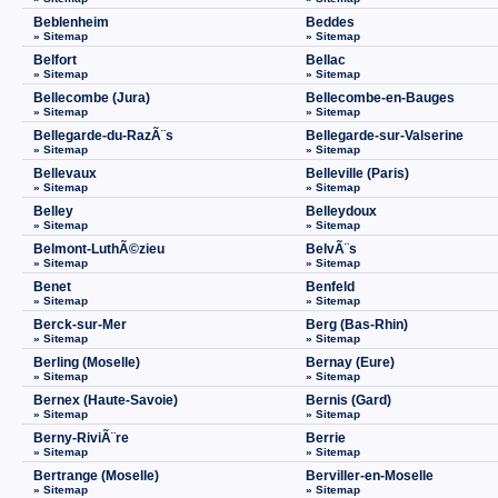
Beblenheim
Beddes
» Sitemap
» Sitemap
Belfort
Bellac
» Sitemap
» Sitemap
Bellecombe (Jura)
Bellecombe-en-Bauges
» Sitemap
» Sitemap
Bellegarde-du-RazÃ¨s
Bellegarde-sur-Valserine
» Sitemap
» Sitemap
Bellevaux
Belleville (Paris)
» Sitemap
» Sitemap
Belley
Belleydoux
» Sitemap
» Sitemap
Belmont-LuthÃ©zieu
BelvÃ¨s
» Sitemap
» Sitemap
Benet
Benfeld
» Sitemap
» Sitemap
Berck-sur-Mer
Berg (Bas-Rhin)
» Sitemap
» Sitemap
Berling (Moselle)
Bernay (Eure)
» Sitemap
» Sitemap
Bernex (Haute-Savoie)
Bernis (Gard)
» Sitemap
» Sitemap
Berny-RiviÃ¨re
Berrie
» Sitemap
» Sitemap
Bertrange (Moselle)
Berviller-en-Moselle
» Sitemap
» Sitemap