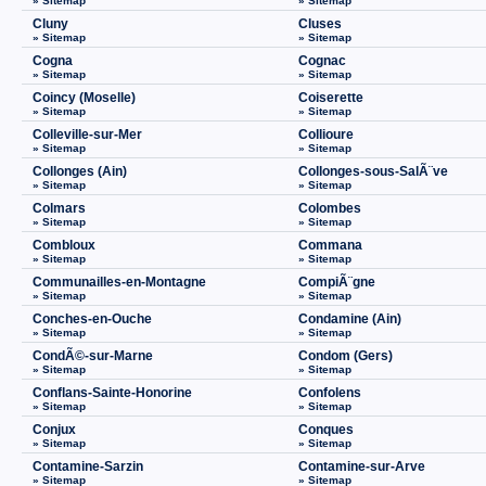
» Sitemap
» Sitemap
Cluny
Cluses
» Sitemap
» Sitemap
Cogna
Cognac
» Sitemap
» Sitemap
Coincy (Moselle)
Coiserette
» Sitemap
» Sitemap
Colleville-sur-Mer
Collioure
» Sitemap
» Sitemap
Collonges (Ain)
Collonges-sous-SalÃ¨ve
» Sitemap
» Sitemap
Colmars
Colombes
» Sitemap
» Sitemap
Combloux
Commana
» Sitemap
» Sitemap
Communailles-en-Montagne
CompiÃ¨gne
» Sitemap
» Sitemap
Conches-en-Ouche
Condamine (Ain)
» Sitemap
» Sitemap
CondÃ©-sur-Marne
Condom (Gers)
» Sitemap
» Sitemap
Conflans-Sainte-Honorine
Confolens
» Sitemap
» Sitemap
Conjux
Conques
» Sitemap
» Sitemap
Contamine-Sarzin
Contamine-sur-Arve
» Sitemap
» Sitemap