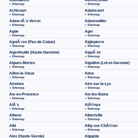
Abondance
Abreschviller
» Sitemap
» Sitemap
Achicourt
Adaincourt
» Sitemap
» Sitemap
Adam-lÃ¨s-Vercel
Adamswiller
» Sitemap
» Sitemap
Agde
Agel
» Sitemap
» Sitemap
AgniÃ¨res (Pas-de-Calais)
Aiglepierre
» Sitemap
» Sitemap
Aigrefeuille (Haute-Garonne)
AiguÃ¨ze
» Sitemap
» Sitemap
Aigues-Mortes
Aiguillon (Lot-et-Garonne)
» Sitemap
» Sitemap
Aillon-le-Vieux
Aime
» Sitemap
» Sitemap
Airaines
Aire-sur-la-Lys
» Sitemap
» Sitemap
Aix-en-Provence
Aix-les-Bains
» Sitemap
» Sitemap
AlÃ¨s
AlÃ©nya
» Sitemap
» Sitemap
Albens
Albertville
» Sitemap
» Sitemap
Albi
Alby-sur-ChÃ©ran
» Sitemap
» Sitemap
Alex (Haute-Savoie)
Algajola