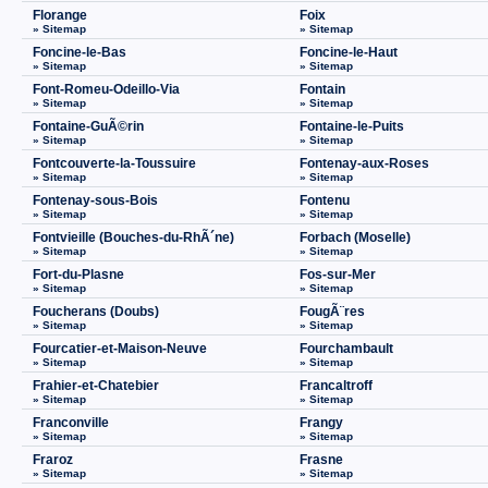
Florange
Foix
» Sitemap
» Sitemap
Foncine-le-Bas
Foncine-le-Haut
» Sitemap
» Sitemap
Font-Romeu-Odeillo-Via
Fontain
» Sitemap
» Sitemap
Fontaine-GuÃ©rin
Fontaine-le-Puits
» Sitemap
» Sitemap
Fontcouverte-la-Toussuire
Fontenay-aux-Roses
» Sitemap
» Sitemap
Fontenay-sous-Bois
Fontenu
» Sitemap
» Sitemap
Fontvieille (Bouches-du-RhÃ´ne)
Forbach (Moselle)
» Sitemap
» Sitemap
Fort-du-Plasne
Fos-sur-Mer
» Sitemap
» Sitemap
Foucherans (Doubs)
FougÃ¨res
» Sitemap
» Sitemap
Fourcatier-et-Maison-Neuve
Fourchambault
» Sitemap
» Sitemap
Frahier-et-Chatebier
Francaltroff
» Sitemap
» Sitemap
Franconville
Frangy
» Sitemap
» Sitemap
Fraroz
Frasne
» Sitemap
» Sitemap