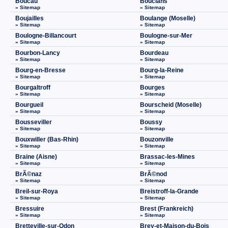
Boucau
Bouclans
» Sitemap
» Sitemap
Boujailles
Boulange (Moselle)
» Sitemap
» Sitemap
Boulogne-Billancourt
Boulogne-sur-Mer
» Sitemap
» Sitemap
Bourbon-Lancy
Bourdeau
» Sitemap
» Sitemap
Bourg-en-Bresse
Bourg-la-Reine
» Sitemap
» Sitemap
Bourgaltroff
Bourges
» Sitemap
» Sitemap
Bourgueil
Bourscheid (Moselle)
» Sitemap
» Sitemap
Bousseviller
Boussy
» Sitemap
» Sitemap
Bouxwiller (Bas-Rhin)
Bouzonville
» Sitemap
» Sitemap
Braine (Aisne)
Brassac-les-Mines
» Sitemap
» Sitemap
BrÃ©naz
BrÃ©nod
» Sitemap
» Sitemap
Breil-sur-Roya
Breistroff-la-Grande
» Sitemap
» Sitemap
Bressuire
Brest (Frankreich)
» Sitemap
» Sitemap
Bretteville-sur-Odon
Brey-et-Maison-du-Bois