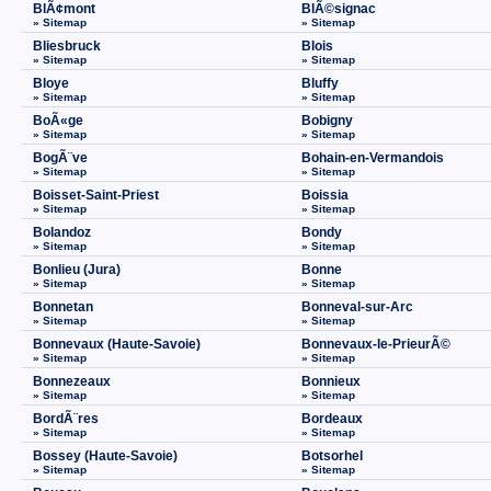
BlÃ¢mont
BlÃ©signac
» Sitemap
» Sitemap
Bliesbruck
Blois
» Sitemap
» Sitemap
Bloye
Bluffy
» Sitemap
» Sitemap
BoÃ«ge
Bobigny
» Sitemap
» Sitemap
BogÃ¨ve
Bohain-en-Vermandois
» Sitemap
» Sitemap
Boisset-Saint-Priest
Boissia
» Sitemap
» Sitemap
Bolandoz
Bondy
» Sitemap
» Sitemap
Bonlieu (Jura)
Bonne
» Sitemap
» Sitemap
Bonnetan
Bonneval-sur-Arc
» Sitemap
» Sitemap
Bonnevaux (Haute-Savoie)
Bonnevaux-le-PrieurÃ©
» Sitemap
» Sitemap
Bonnezeaux
Bonnieux
» Sitemap
» Sitemap
BordÃ¨res
Bordeaux
» Sitemap
» Sitemap
Bossey (Haute-Savoie)
Botsorhel
» Sitemap
» Sitemap