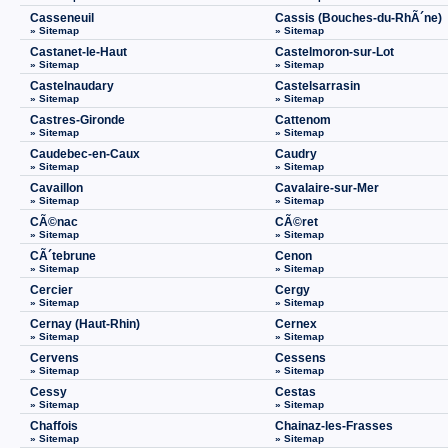
Casseneuil
Cassis (Bouches-du-RhÃ´ne)
» Sitemap
» Sitemap
Castanet-le-Haut
Castelmoron-sur-Lot
» Sitemap
» Sitemap
Castelnaudary
Castelsarrasin
» Sitemap
» Sitemap
Castres-Gironde
Cattenom
» Sitemap
» Sitemap
Caudebec-en-Caux
Caudry
» Sitemap
» Sitemap
Cavaillon
Cavalaire-sur-Mer
» Sitemap
» Sitemap
CÃ©nac
CÃ©ret
» Sitemap
» Sitemap
CÃ´tebrune
Cenon
» Sitemap
» Sitemap
Cercier
Cergy
» Sitemap
» Sitemap
Cernay (Haut-Rhin)
Cernex
» Sitemap
» Sitemap
Cervens
Cessens
» Sitemap
» Sitemap
Cessy
Cestas
» Sitemap
» Sitemap
Chaffois
Chainaz-les-Frasses
» Sitemap
» Sitemap