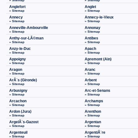
» Sitemap
» Sitemap
Anglefort
Anglet
» Sitemap
» Sitemap
Annecy
Annecy-le-Vieux
» Sitemap
» Sitemap
Anneville-Ambourville
Annonay
» Sitemap
» Sitemap
Anthy-sur-LÃ©man
Antibes
» Sitemap
» Sitemap
Anzy-le-Duc
Apach
» Sitemap
» Sitemap
Appoigny
Apremont (Ain)
» Sitemap
» Sitemap
Aragon
Aranc
» Sitemap
» Sitemap
ArÃ¨s (Gironde)
Arbent
» Sitemap
» Sitemap
Arbusigny
Arc-et-Senans
» Sitemap
» Sitemap
Arcachon
Archamps
» Sitemap
» Sitemap
Ardon (Jura)
Arenthon
» Sitemap
» Sitemap
ArgelÃ¨s-Gazost
Argentan
» Sitemap
» Sitemap
Argenteuil
ArgentiÃ¨re
» Sitemap
» Sitemap