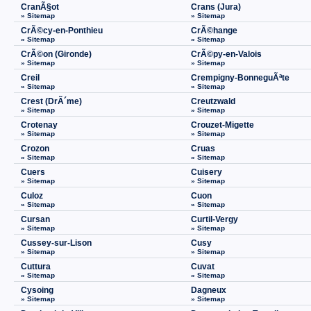
CranÃ§ot
Crans (Jura)
» Sitemap
» Sitemap
CrÃ©cy-en-Ponthieu
CrÃ©hange
» Sitemap
» Sitemap
CrÃ©on (Gironde)
CrÃ©py-en-Valois
» Sitemap
» Sitemap
Creil
Crempigny-BonneguÃªte
» Sitemap
» Sitemap
Crest (DrÃ´me)
Creutzwald
» Sitemap
» Sitemap
Crotenay
Crouzet-Migette
» Sitemap
» Sitemap
Crozon
Cruas
» Sitemap
» Sitemap
Cuers
Cuisery
» Sitemap
» Sitemap
Culoz
Cuon
» Sitemap
» Sitemap
Cursan
Curtil-Vergy
» Sitemap
» Sitemap
Cussey-sur-Lison
Cusy
» Sitemap
» Sitemap
Cuttura
Cuvat
» Sitemap
» Sitemap
Cysoing
Dagneux
» Sitemap
» Sitemap