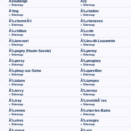
Azoudange
Azy
» Sitemap
» Sitemap
Å’ting
Ã‰challon
» Sitemap
» Sitemap
Ã‰chemirÃ©
Ã‰chenevex
» Sitemap
» Sitemap
Ã‰chillais
Ã‰cole
» Sitemap
» Sitemap
Ã‰lancourt
Ã‰leu-dit-Leauwette
» Sitemap
» Sitemap
Ã‰pagny (Haute-Savoie)
Ã‰penoy
» Sitemap
» Sitemap
Ã‰persy
Ã‰peugney
» Sitemap
» Sitemap
Ã‰pinay-sur-Seine
Ã‰quevillon
» Sitemap
» Sitemap
Ã‰talans
Ã‰tampes
» Sitemap
» Sitemap
Ã‰tercy
Ã‰ternoz
» Sitemap
» Sitemap
Ã‰tray
Ã‰trembiÃ¨res
» Sitemap
» Sitemap
Ã‰venos
Ã‰vian-les-Bains
» Sitemap
» Sitemap
Ã‰vires
Ã‰vosges
» Sitemap
» Sitemap
Ã‰vreux
Ã‰vry