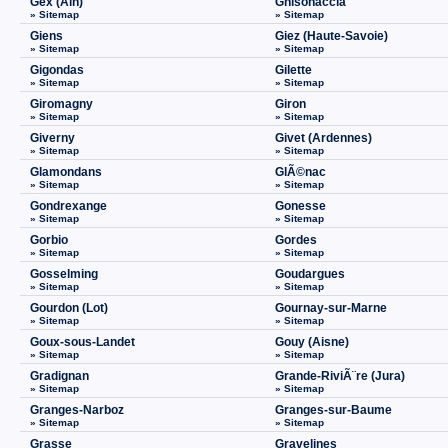
Gex (Ain)
Ghisonaccia
» Sitemap
» Sitemap
Giens
Giez (Haute-Savoie)
» Sitemap
» Sitemap
Gigondas
Gilette
» Sitemap
» Sitemap
Giromagny
Giron
» Sitemap
» Sitemap
Giverny
Givet (Ardennes)
» Sitemap
» Sitemap
Glamondans
GlÃ©nac
» Sitemap
» Sitemap
Gondrexange
Gonesse
» Sitemap
» Sitemap
Gorbio
Gordes
» Sitemap
» Sitemap
Gosselming
Goudargues
» Sitemap
» Sitemap
Gourdon (Lot)
Gournay-sur-Marne
» Sitemap
» Sitemap
Goux-sous-Landet
Gouy (Aisne)
» Sitemap
» Sitemap
Gradignan
Grande-RiviÃ¨re (Jura)
» Sitemap
» Sitemap
Granges-Narboz
Granges-sur-Baume
» Sitemap
» Sitemap
Grasse
Gravelines