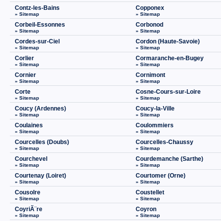
Contz-les-Bains
Copponex
» Sitemap
» Sitemap
Corbeil-Essonnes
Corbonod
» Sitemap
» Sitemap
Cordes-sur-Ciel
Cordon (Haute-Savoie)
» Sitemap
» Sitemap
Corlier
Cormaranche-en-Bugey
» Sitemap
» Sitemap
Cornier
Cornimont
» Sitemap
» Sitemap
Corte
Cosne-Cours-sur-Loire
» Sitemap
» Sitemap
Coucy (Ardennes)
Coucy-la-Ville
» Sitemap
» Sitemap
Coulaines
Coulommiers
» Sitemap
» Sitemap
Courcelles (Doubs)
Courcelles-Chaussy
» Sitemap
» Sitemap
Courchevel
Courdemanche (Sarthe)
» Sitemap
» Sitemap
Courtenay (Loiret)
Courtomer (Orne)
» Sitemap
» Sitemap
Cousolre
Coustellet
» Sitemap
» Sitemap
CoyriÃ¨re
Coyron
» Sitemap
» Sitemap