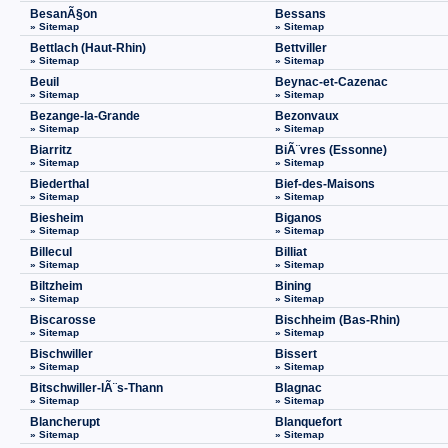
BesanÃ§on
Bessans
» Sitemap
» Sitemap
Bettlach (Haut-Rhin)
Bettviller
» Sitemap
» Sitemap
Beuil
Beynac-et-Cazenac
» Sitemap
» Sitemap
Bezange-la-Grande
Bezonvaux
» Sitemap
» Sitemap
Biarritz
BiÃ¨vres (Essonne)
» Sitemap
» Sitemap
Biederthal
Bief-des-Maisons
» Sitemap
» Sitemap
Biesheim
Biganos
» Sitemap
» Sitemap
Billecul
Billiat
» Sitemap
» Sitemap
Biltzheim
Bining
» Sitemap
» Sitemap
Biscarosse
Bischheim (Bas-Rhin)
» Sitemap
» Sitemap
Bischwiller
Bissert
» Sitemap
» Sitemap
Bitschwiller-lÃ¨s-Thann
Blagnac
» Sitemap
» Sitemap
Blancherupt
Blanquefort
» Sitemap
» Sitemap