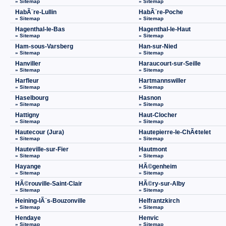
» Sitemap
» Sitemap
HabÃ¨re-Lullin
HabÃ¨re-Poche
» Sitemap
» Sitemap
Hagenthal-le-Bas
Hagenthal-le-Haut
» Sitemap
» Sitemap
Ham-sous-Varsberg
Han-sur-Nied
» Sitemap
» Sitemap
Hanviller
Haraucourt-sur-Seille
» Sitemap
» Sitemap
Harfleur
Hartmannswiller
» Sitemap
» Sitemap
Haselbourg
Hasnon
» Sitemap
» Sitemap
Hattigny
Haut-Clocher
» Sitemap
» Sitemap
Hautecour (Jura)
Hautepierre-le-ChÃ¢telet
» Sitemap
» Sitemap
Hauteville-sur-Fier
Hautmont
» Sitemap
» Sitemap
Hayange
HÃ©genheim
» Sitemap
» Sitemap
HÃ©rouville-Saint-Clair
HÃ©ry-sur-Alby
» Sitemap
» Sitemap
Heining-lÃ¨s-Bouzonville
Helfrantzkirch
» Sitemap
» Sitemap
Hendaye
Henvic
» Sitemap
» Sitemap